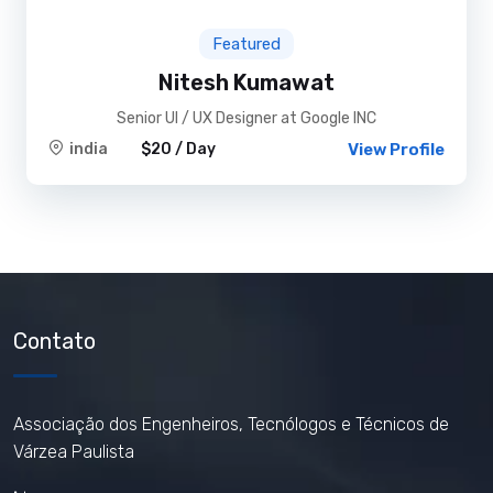
Featured
Nitesh Kumawat
Senior UI / UX Designer at Google INC
india
$20 / Day
View Profile
Contato
Associação dos Engenheiros, Tecnólogos e Técnicos de
Várzea Paulista