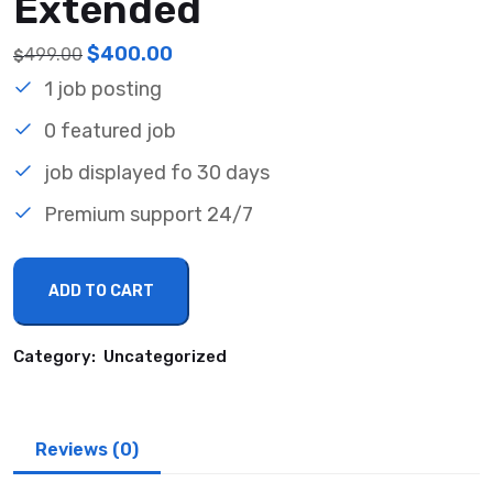
Extended
Original
Current
$
400.00
499.00
$
price
price
1 job posting
was:
is:
$499.00.
$400.00.
0 featured job
job displayed fo 30 days
Premium support 24/7
Extended
ADD TO CART
quantity
Category:
Uncategorized
Reviews (0)