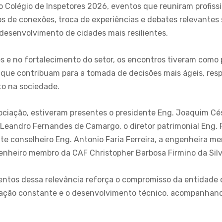
no Colégio de Inspetores 2026, eventos que reuniram profissi
sos de conexões, troca de experiências e debates relevante
 desenvolvimento de cidades mais resilientes.
 e no fortalecimento do setor, os encontros tiveram como p
que contribuam para a tomada de decisões mais ágeis, res
to na sociedade.
ciação, estiveram presentes o presidente Eng. Joaquim Cés
 Leandro Fernandes de Camargo, o diretor patrimonial Eng.
nte conselheiro Eng. Antonio Faria Ferreira, a engenheira m
ngenheiro membro da CAF Christopher Barbosa Firmino da Silv
entos dessa relevância reforça o compromisso da entidade 
lização constante e o desenvolvimento técnico, acompanha