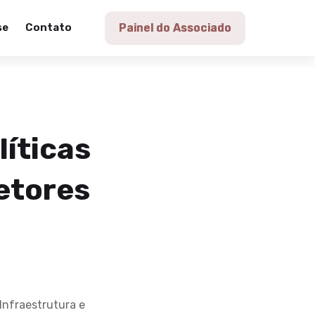
se
Contato
Painel do Associado
líticas
petores
Infraestrutura e