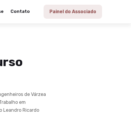
se
Contato
Painel do Associado
urso
Engenheiros de Várzea
Trabalho em
o Leandro Ricardo