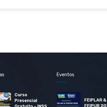
as
Eventos
Curso
FEIPLAR &
Presencial
FEIPUR 20
Gratuito – INSS