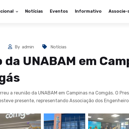
ucional
Notícias
Eventos
Informativo
Associe-
5
By
admin
Notícias
o da UNABAM em Cam
gás
correu a reunião da UNABAM em Campinas na Comgás. O Pre
esteve presente, representando Associação dos Engenheiros